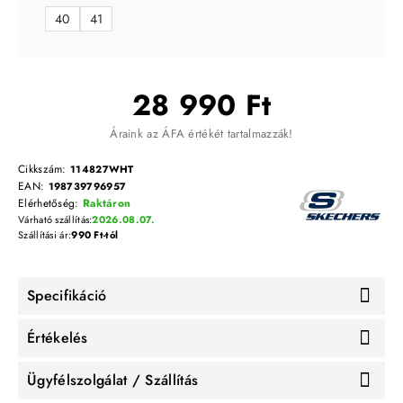
40
41
28 990 Ft
Áraink az ÁFA értékét tartalmazzák!
Cikkszám:
114827WHT
EAN:
198739796957
Elérhetőség:
Raktáron
Várható szállítás:
2026.08.07.
Szállítási ár:
990 Ft-tól
Specifikáció
Értékelés
Ügyfélszolgálat / Szállítás