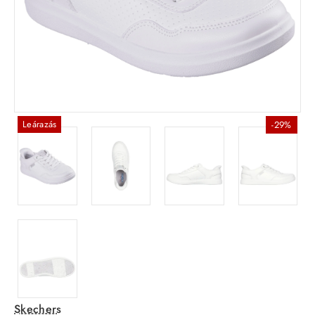
Leárazás
-29%
Skechers