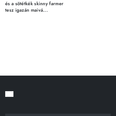
és a sötétkék skinny farmer
tesz igazán maivá...