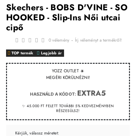
Skechers - BOBS D'VINE - SO
HOOKED - Slip-Ins Női utcai
cipő
0 vélemény
-
Írj véleményt a termékről!
TOP termék
Legjobb ár
YOZZ OUTLET ☀️
MEGÉRI KÖRÜLNÉZNI!
EXTRA5
HASZNÁLD A KÓDOT:
✨ 45.000 FT FELETT TOVÁBBI 5% KEDVEZMÉNYBEN
RÉSZESÜLSZ!
Kérjük, válassz méretet: