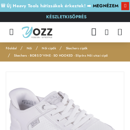
🎒 Új Heavy Tools hátizsákok érkeztek! ➡️
MEGNÉZEM
KÉSZLETKISÖPRÉS
Női
Női cipők
Skechers cipők
h
Skechers - BOBS D'VINE - SO HOOKED - Slip-Ins Női utcai cipő
o
m
e