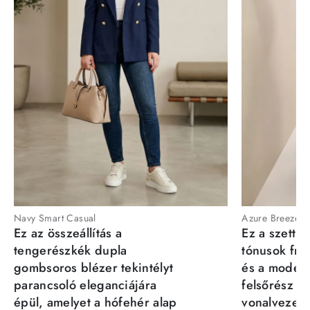
Navy Smart Casual
Azure Breeze
Ez az összeállítás a
Ez a szett a
tengerészkék dupla
tónusok fris
gombsoros blézer tekintélyt
és a moder
parancsoló eleganciájára
felsőrész st
épül, amelyet a hófehér alap
vonalvezeté