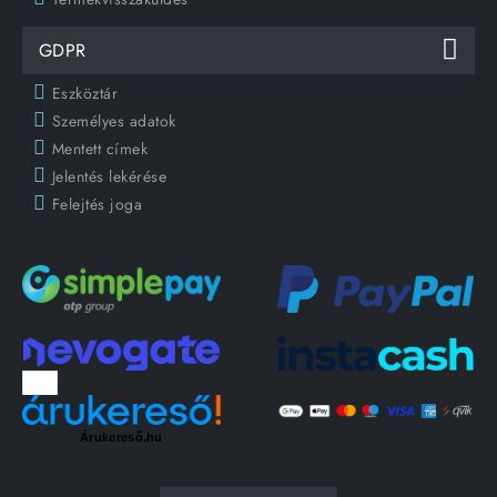
GDPR
Eszköztár
Személyes adatok
Mentett címek
Jelentés lekérése
Felejtés joga
Árukereső.hu