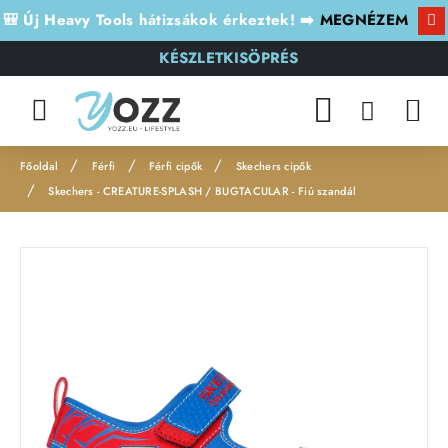
🎒 Új Heavy Tools hátizsákok érkeztek! ➡️
MEGNÉZEM
KÉSZLETKISÖPRÉS
Férfi
Férfi cipők
Skechers cipők
h
Skechers - CREATURE-SPLASH / BUGTACULAR - Fiú szandál
o
m
e