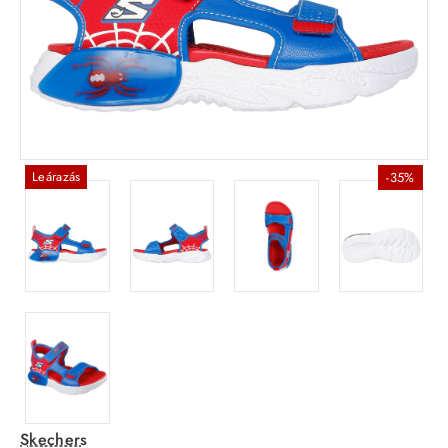
Leárazás
-35%
Skechers