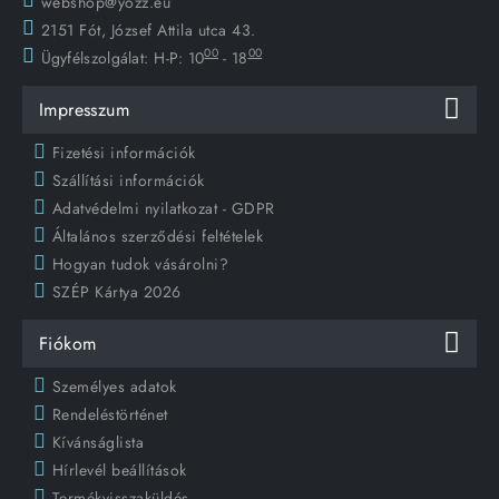
webshop@yozz.eu
2151 Fót, József Attila utca 43.
00
00
Ügyfélszolgálat:
H-P: 10
- 18
Impresszum
Fizetési információk
Szállítási információk
Adatvédelmi nyilatkozat - GDPR
Általános szerződési feltételek
Hogyan tudok vásárolni?
SZÉP Kártya 2026
Fiókom
Személyes adatok
Rendeléstörténet
Kívánságlista
Hírlevél beállítások
Termékvisszaküldés