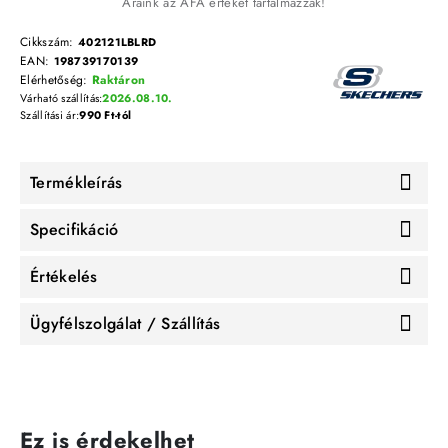
Áraink az ÁFA értékét tartalmazzák!
Cikkszám:
402121LBLRD
EAN:
198739170139
Elérhetőség:
Raktáron
Várható szállítás:
2026.08.10.
Szállítási ár:
990 Ft-tól
Termékleírás
Specifikáció
Értékelés
Ügyfélszolgálat / Szállítás
Ez is érdekelhet