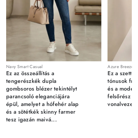
Navy Smart Casual
Azure Breeze
Ez az összeállítás a
Ez a szett a
tengerészkék dupla
tónusok fris
gombsoros blézer tekintélyt
és a moder
parancsoló eleganciájára
felsőrész st
épül, amelyet a hófehér alap
vonalvezeté
és a sötétkék skinny farmer
tesz igazán maivá...