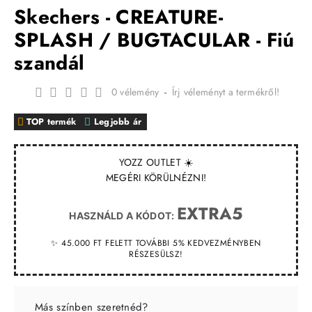
Skechers - CREATURE-
SPLASH / BUGTACULAR - Fiú
szandál
0 vélemény
-
Írj véleményt a termékről!
TOP termék
Legjobb ár
YOZZ OUTLET ☀️
MEGÉRI KÖRÜLNÉZNI!
EXTRA5
HASZNÁLD A KÓDOT:
✨ 45.000 FT FELETT TOVÁBBI 5% KEDVEZMÉNYBEN
RÉSZESÜLSZ!
Más színben szeretnéd?