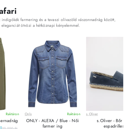
afari
az indigókék farmering és a tavaszi olívazöld vászonnadrág között,
 eleganciát ötvözi a hétköznapi kényelemmel.
Raktáron
Only
Raktáron
s.Oliver
Leárazás
Leárazás
rmernadrág
ONLY - ALEXA / Blue - Női
s.Oliver - Bőr Nő
farmer ing
espadrilles
l
29 990 Ft