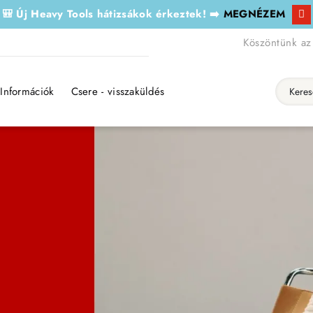
🎒 Új Heavy Tools hátizsákok érkeztek! ➡️
MEGNÉZEM
Köszöntünk az
Információk
Csere - visszaküldés
Keresés..