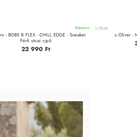
Raktáron
s.Oliver
ÚJ
rs - BOBS B FLEX - CHILL EDGE - Sneaker
s.Oliver -
Férfi utcai cipő
22 990 Ft