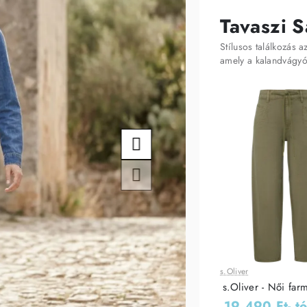
Tavaszi S
Stílusos találkozás 
amely a kalandvágyó
s.Oliver
Leárazás
s.Oliver - Női fa
19 490 Ft
- tó