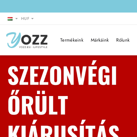
Yozz.eu
-
HUF
lifestyle
Termékeink
Márkáink
Rólunk
webáruház