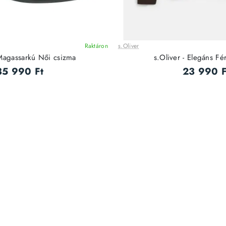
Raktáron
s.Oliver
ÚJ
 Magassarkú Női csizma
s.Oliver - Elegáns Fé
35 990 Ft
23 990 F