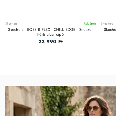
Skechers
Raktáron
Skechers
ÚJ
Skechers - BOBS B FLEX - CHILL EDGE - Sneaker
Skeche
Férfi utcai cipő
22 990 Ft